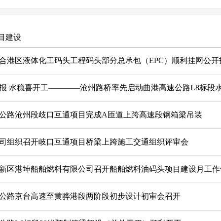
目建设
合港区液体化工码头工程码头部分总承包（EPC）顺利挂网公开
报 水稳喜开工————沧州路桥率先启动曲港高速公路L8标段水泥
公路沧州段歧口互通项目完成A匝道上跨高速段钢箱梁吊装
司组织召开岐口互通项目桥梁上跨施工交通组织评审会
新区港坤船舶燃料有限公司召开船舶燃料油码头项目建设月工作
公路京台高速至黄骅港段两阶段初步设计初审会召开