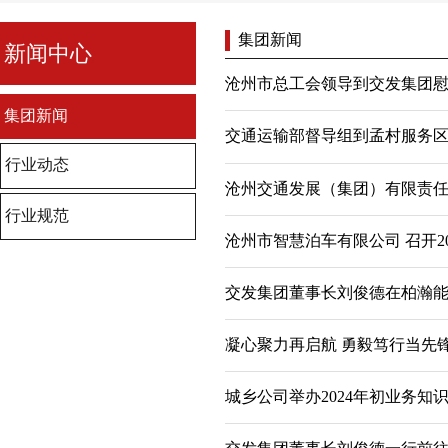
集团新闻
新闻中心
沧州市总工会领导到交发集团
集团新闻
交通运输部督导组到孟村服务
行业动态
沧州交通发展（集团）有限责任
行业规范
沧州市智慧泊车有限公司 召开2
交发集团董事长刘俊德在柏瀚
凝心聚力再启航 勇毅笃行当先
城乡公司举办2024年初业务知